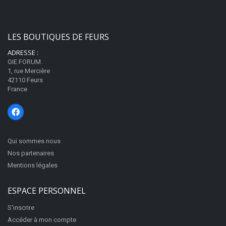
Fermé
42110
Feurs
LES BOUTIQUES DE FEURS
Appeler
ADRESSE :
GIE FORUM.
1, rue Mercière
42110 Feurs
Allianz
France
Banque
1 Avenue Jean Jaurès
Ouvert
42110
Feurs
Qui sommes nous
Appeler
Nos partenaires
Mentions légales
ESPACE PERSONNEL
Ambiance et styles
Ameublement
S'inscrire
5 Rue de la République
Accéder à mon compte
Fermé
42110
Feurs