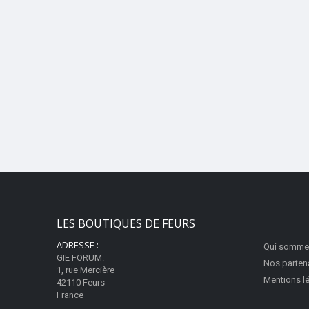
LES BOUTIQUES DE FEURS
ADRESSE :
Qui somme
GIE FORUM.
Nos parten
1, rue Mercière
Mentions l
42110 Feurs
France