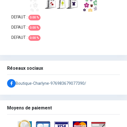
DEFAUT :
0.00 %
DEFAUT :
0.00 %
DEFAUT :
0.00 %
Réseaux sociaux
Boutique-Charlyne-976983679077390/
Moyens de paiement