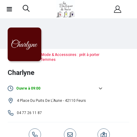
Mode & Accessoires : prêt à porter
femmes
Charlyne
Ouvre à 09:00
Lundi :
Fermé
4 Place Du Puits De L'Aune - 42110 Feurs
Mardi :
09h00 -
•
14h00 -
04 77 26 11 87
12h00
19h00
Mercredi :
09h00 -
•
14h00 -
12h00
19h00