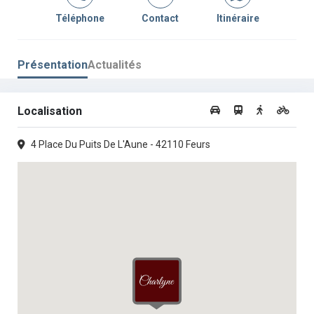
Jeudi :
09h00 -
•
14h00 -
Téléphone
Contact
Itinéraire
12h00
19h00
Vendredi :
09h00 -
•
14h00 -
12h00
19h00
Présentation
Actualités
Samedi :
09h00 -
•
14h00 -
12h00
19h00
Localisation
Dimanche :
Fermé
4 Place Du Puits De L'Aune - 42110 Feurs